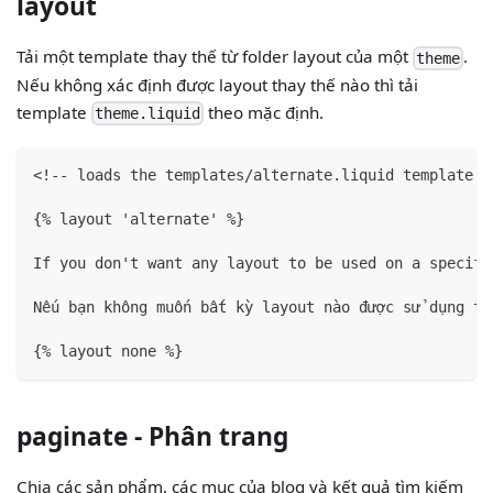
layout
Tải một template thay thế từ folder layout của một
.
theme
Nếu không xác định được layout thay thế nào thì tải
template
theo mặc định.
theme.liquid
<!-- loads the templates/alternate.liquid template -
{
% layout 'alternate' %
}
If you don't want any layout to be used on a specifi
Nếu bạn không muốn bất kỳ layout nào được sử dụng tr
{
% layout none %
}
paginate - Phân trang
Chia các sản phẩm, các mục của blog và kết quả tìm kiếm