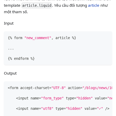
template
. Yêu cầu đối tượng
article
như
article.liquid
một tham số.
Input
{
% form 
"new_comment"
,
 article %
}
...
{
% endform %
}
Output
<form accept-charset=
"UTF-8"
 action=
"/blogs/news/105
    <input name=
"form_type"
 type=
"hidden"
 value=
"new
    <input name=
"utf8"
 type=
"hidden"
 value=
"✓"
 />