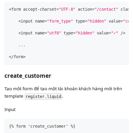
<form accept-charset=
"UTF-8"
 action=
"/contact"
 class
    <input name=
"form_type"
 type=
"hidden"
 value=
"con
    <input name=
"utf8"
 type=
"hidden"
 value=
"✓"
 />
    ...
</form>
create_customer
Tạo một form để tạo một tài khoản khách hàng mới trên
template
.
register.liquid
Input
{
% form 'create_customer' %
}