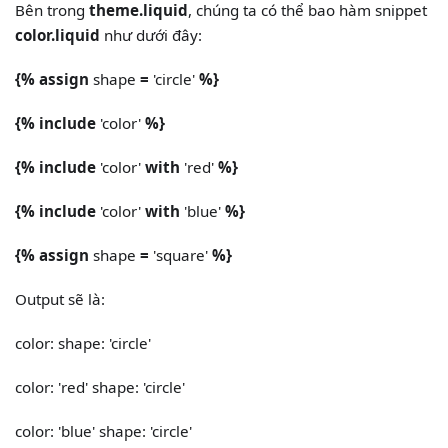
Bên trong
theme.liquid
, chúng ta có thể bao hàm snippet
color.liquid
như dưới đây:
{% assign
shape
=
'circle'
%}
{% include
'color'
%}
{% include
'color'
with
'red'
%}
{% include
'color'
with
'blue'
%}
{% assign
shape
=
'square'
%}
Output sẽ là:
color: shape: 'circle'
color: 'red' shape: 'circle'
color: 'blue' shape: 'circle'