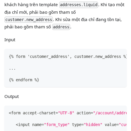
khách hàng trên template
. Khi tạo một
addresses.liquid
địa chỉ mới, phải bao gồm tham số
. Khi sửa một địa chỉ đang tồn tại,
customer.new_address
phải bao gồm tham số
.
address
Input
{
% form 'customer_address'
,
 customer.new_address %
}
...
{
% endform %
}
Output
<form accept-charset=
"UTF-8"
 action=
"/account/addres
   <input name=
"form_type"
 type=
"hidden"
 value=
"cust