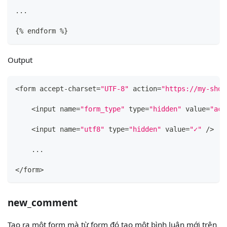
...
{
% endform %
}
Output
<form accept-charset=
"UTF-8"
 action=
"https://my-shop
    <input name=
"form_type"
 type=
"hidden"
 value=
"act
    <input name=
"utf8"
 type=
"hidden"
 value=
"✓"
 />
    ... 
</form>
new_comment
Tạo ra một form mà từ form đó tạo một bình luận mới trên