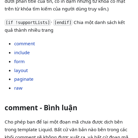
dưới phần title của tin, có in đậm những từ khóa có mặt
trên từ khóa tìm kiếm của người dùng truy vấn.)
·
Chia một danh sách kết
[if !supportLists]
[endif]
quả thành nhiều trang
comment
include
form
layout
paginate
raw
comment - Bình luận
Cho phép bạn để lại một đoạn mã chưa được dịch bên
trong template Liquid. Bất cứ văn bản nào bên trong các
khối comment sẽ không được xuất ra, và bất cứ đoạn mã