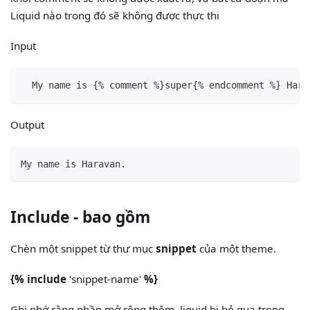
Liquid nào trong đó sẽ không được thực thi
Input
  My name is 
{
% comment %
}
super
{
% endcomment %
}
 Hara
Output
My name is Haravan.
Include - bao gồm
Chèn một snippet từ thư mục
snippet
của một theme.
{% include
'snippet-name'
%}
Ghi nhớ rằng phần mở rộng thêm .liquid bị bỏ qua trong