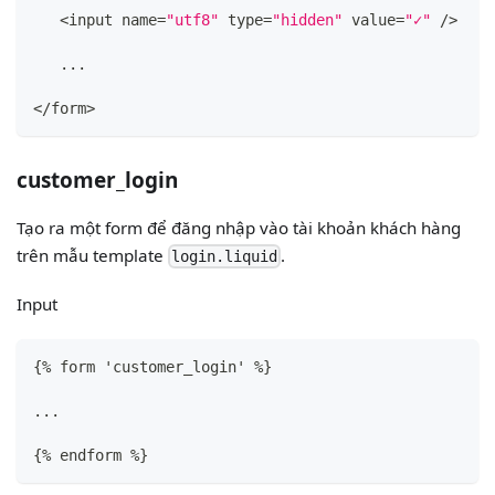
   <input name=
"utf8"
 type=
"hidden"
 value=
"✓"
 />
   ...
</form>
customer_login
Tạo ra một form để đăng nhập vào tài khoản khách hàng
trên mẫu template
.
login.liquid
Input
{
% form 'customer_login' %
}
...
{
% endform %
}