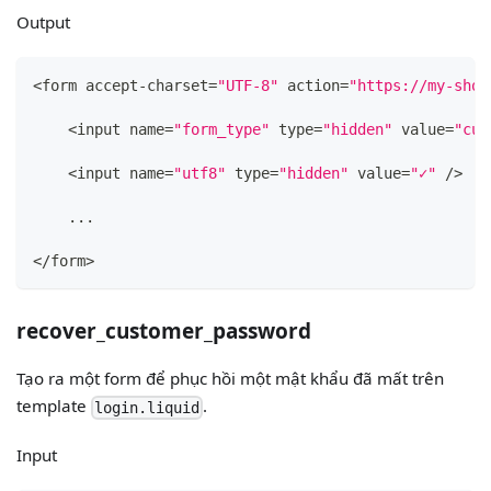
Output
<form accept-charset=
"UTF-8"
 action=
"https://my-shop
    <input name=
"form_type"
 type=
"hidden"
 value=
"cus
    <input name=
"utf8"
 type=
"hidden"
 value=
"✓"
 />
    ...
</form>
recover_customer_password
Tạo ra một form để phục hồi một mật khẩu đã mất trên
template
.
login.liquid
Input