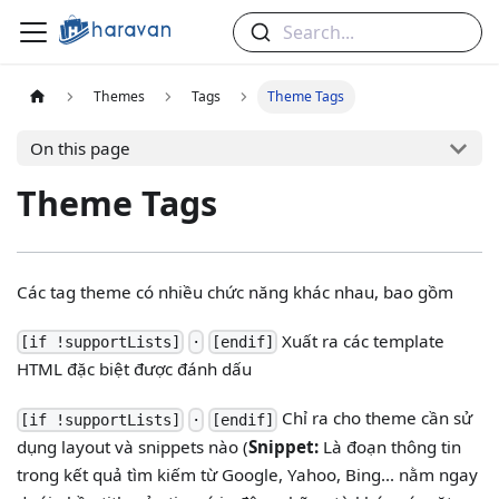
Search...
Themes
Tags
Theme Tags
On this page
Theme Tags
Các tag theme có nhiều chức năng khác nhau, bao gồm
Xuất ra các template
[if !supportLists]
·
[endif]
HTML đặc biệt được đánh dấu
Chỉ ra cho theme cần sử
[if !supportLists]
·
[endif]
dụng layout và snippets nào (
Snippet:
Là đoạn thông tin
trong kết quả tìm kiếm từ Google, Yahoo, Bing... nằm ngay