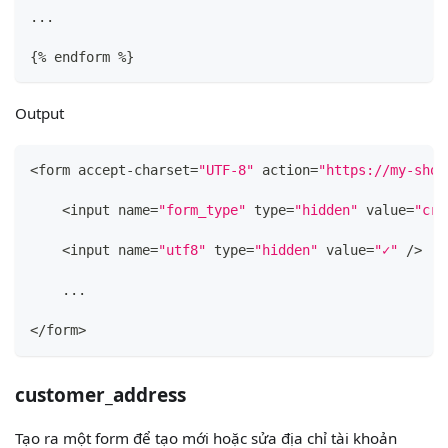
...
{
% endform %
}
Output
<form accept-charset=
"UTF-8"
 action=
"https://my-shop
    <input name=
"form_type"
 type=
"hidden"
 value=
"cre
    <input name=
"utf8"
 type=
"hidden"
 value=
"✓"
 />
    ...
</form>
customer_address
Tạo ra một form để tạo mới hoặc sửa địa chỉ tài khoản