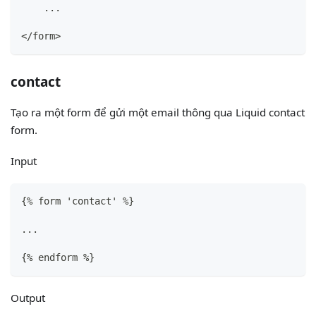
    ...
</form>
contact
Tạo ra một form để gửi một email thông qua Liquid contact
form.
Input
{
% form 'contact' %
}
...
{
% endform %
}
Output