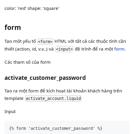
color: 'red' shape: 'square'
form
Tạo một yếu tố
HTML với tất cả các thuộc tính cần
<form>
thiết (action, id, v.v..) và
đệ trình để ra một
form
.
<input>
Các tham số của form
activate_customer_password
Tạo ra một form để kích hoạt tài khoản khách hàng trên
template
activate_account.liquid
Input
{
% form 'activate_customer_password' %
}