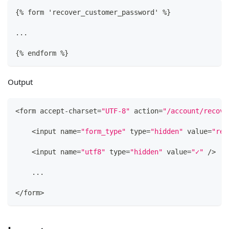
{
% form 'recover_customer_password' %
}
...
{
% endform %
}
Output
<form accept-charset=
"UTF-8"
 action=
"/account/recove
    <input name=
"form_type"
 type=
"hidden"
 value=
"rec
    <input name=
"utf8"
 type=
"hidden"
 value=
"✓"
 />
    ...
</form>