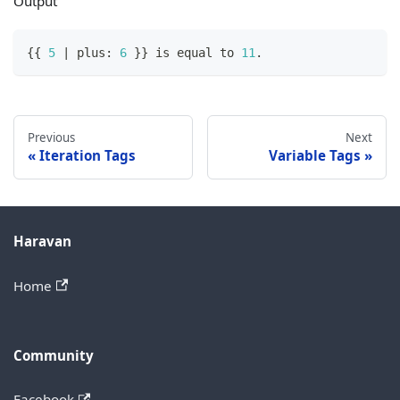
Output
{
{
5
 | plus
:
6
}
}
 is equal to 
11
.
Previous
Next
Iteration Tags
Variable Tags
Haravan
Home
Community
Facebook