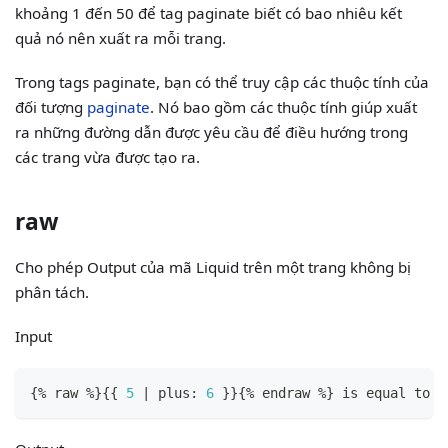
khoảng 1 đến 50 để tag paginate biết có bao nhiêu kết
quả nó nên xuất ra mỗi trang.
Trong tags paginate, bạn có thể truy cập các thuộc tính của
đối tượng
paginate
. Nó bao gồm các thuộc tính giúp xuất
ra những đường dẫn được yêu cầu để điều hướng trong
các trang vừa được tạo ra.
raw
Cho phép Output của mã Liquid trên một trang không bị
phân tách.
Input
{
% raw %
}
{
{
5
 | plus
:
6
}
}
{
% endraw %
}
 is equal to 
1