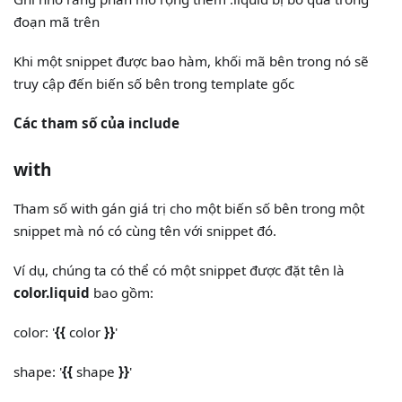
đoạn mã trên
Khi một snippet được bao hàm, khối mã bên trong nó sẽ
truy cập đến biến số bên trong template gốc
Các tham số của include
with
Tham số with gán giá trị cho một biến số bên trong một
snippet mà nó có cùng tên với snippet đó.
Ví dụ, chúng ta có thể có một snippet được đặt tên là
color.liquid
bao gồm:
color: '
{{
color
}}
'
shape: '
{{
shape
}}
'